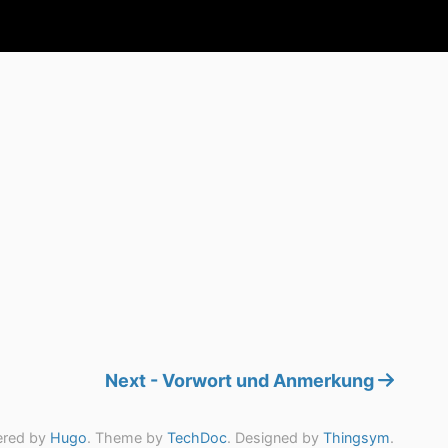
Next - Vorwort und Anmerkung
red by
Hugo
. Theme by
TechDoc
. Designed by
Thingsym
.