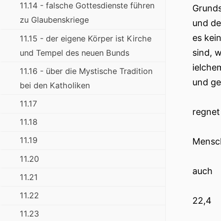
11.14 - falsche Gottesdienste führen
Grunds
zu Glaubenskriege
und de
es kei
11.15 - der eigene Körper ist Kirche
sind, 
und Tempel des neuen Bunds
ielche
11.16 - über die Mystische Tradition
und ge
bei den Katholiken
11.17
regnet
11.18
11.19
Mensch
11.20
auch
11.21
11.22
22,4
11.23