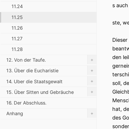
s auch
11.24
11.25
ste, w
11.26
11.27
Dieser
beantw
11.28
den le
+
12. Von der Taufe.
gernei
+
13. Über die Eucharistie
tersch
+
14. Uber die Staatsgewalt
soll, 
Gleich
+
15. Über Sitten und Gebräuche
Mensch
16. Der Abschluss.
hat, d
+
Anhang
des Go
sonder