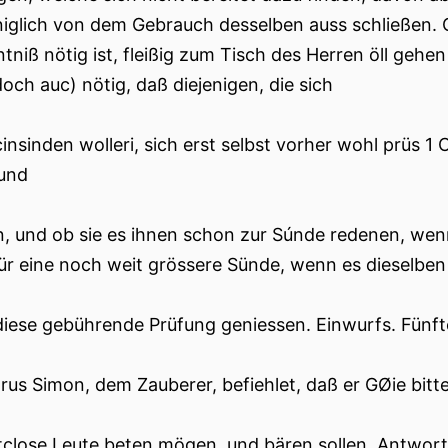
iglich von dem Gebrauch desselben auss schließen.
tniß nötig ist, fleißig zum Tisch des Herren öll gehe
doch auc) nötig, daß diejenigen, die sich
insinden wolleri, sich erst selbst vorher wohl prüs 1 C
und
n, und ob sie es ihnen schon zur Súnde redenen, wenn 
ür eine noch weit grössere Sünde, wenn es dieselben
diese gebührende Prüfung geniessen. Einwurfs. Fünfte
rus Simon, dem Zauberer, befiehlet, daß er GØie bitte
close Leute beten mögen, und bären sollen. Antwort. 