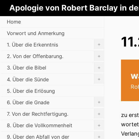
Apologie von Robert Barclay in d
Home
Vorwort und Anmerkung
11
+
1. Über die Erkenntnis
+
2. Von der Offenbarung.
+
3. Über die Bibel
w
+
4. Über die Sünde
Roh
5. Über die Erlösung
+
6. Über die Gnade
+
7. Von der Rechtfertigung.
zu ers
wortet
+
8. Über die Vollkommenheit
Verlan
+
9. Über den Abfall von der