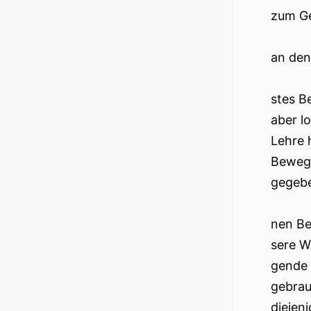
zum G
an den
stes B
aber l
Lehre 
Bewegu
gegeb
nen Be
sere W
gende 
gebrau
diejen