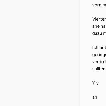
vornim
Vierte
aneina
dazu m
Ich an
gering
verdre
sollten
Ý y
an