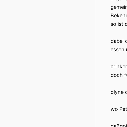
gemein
Bekenn
so ist 
dabei c
essen 
crinke
doch f
olyne 
wo Pet
daßgot