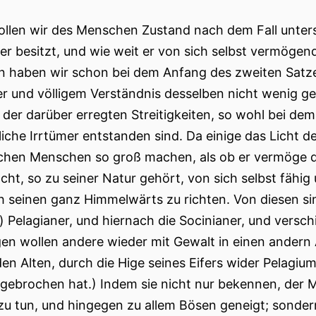
llen wir des Menschen Zustand nach dem Fall unters
 er besitzt, und wie weit er von sich selbst vermögen
n haben wir schon bei dem Anfang des zweiten Satzes
r und völligem Verständnis desselben nicht wenig g
der darüber erregten Streitigkeiten, so wohl bei dem
liche Irrtümer entstanden sind. Da einige das Licht d
ichen Menschen so groß machen, als ob er vermöge de
cht, so zu seiner Natur gehört, von sich selbst fähig
ch seinen ganz Himmelwärts zu richten.
Von diesen si
) Pelagianer, und hiernach die Socinianer, und versc
en wollen andere wieder mit Gewalt in einen andern
den Alten, durch die Hige seines Eifers wider Pelagi
 gebrochen hat.) Indem sie nicht nur bekennen, der
zu tun, und hingegen zu allem Bösen geneigt; sonder