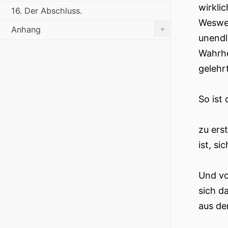
wirkli
16. Der Abschluss.
Wesweg
+
Anhang
unendl
Wahrhe
gelehr
So ist
zu ers
ist, s
Und vo
sich d
aus d