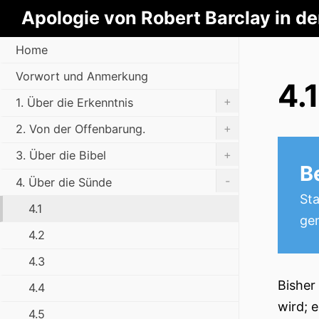
Apologie von Robert Barclay in d
Home
Vorwort und Anmerkung
4.1
+
1. Über die Erkenntnis
+
2. Von der Offenbarung.
+
3. Über die Bibel
B
-
4. Über die Sünde
Sta
4.1
ge
4.2
4.3
Bisher
4.4
wird; 
4.5