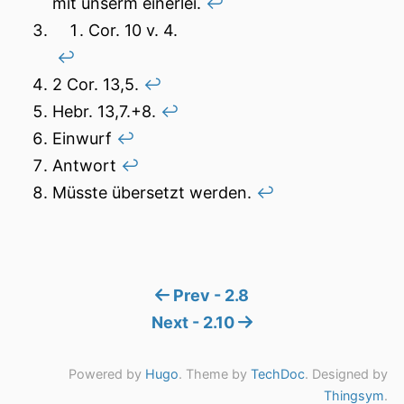
mit unserm einerlei.
↩︎
Cor. 10 v. 4.
↩︎
2 Cor. 13,5.
↩︎
Hebr. 13,7.+8.
↩︎
Einwurf
↩︎
Antwort
↩︎
Müsste übersetzt werden.
↩︎
Prev - 2.8
Next - 2.10
Powered by
Hugo
. Theme by
TechDoc
. Designed by
Thingsym
.