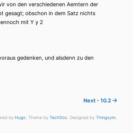
 wir von den verschiedenen Aemtern der
pt gesagt; obschon in dem Satz nichts
dennoch mit Y y 2
on voraus gedenken, und alsdenn zu den
Next - 10.2
red by
Hugo
. Theme by
TechDoc
. Designed by
Thingsym
.