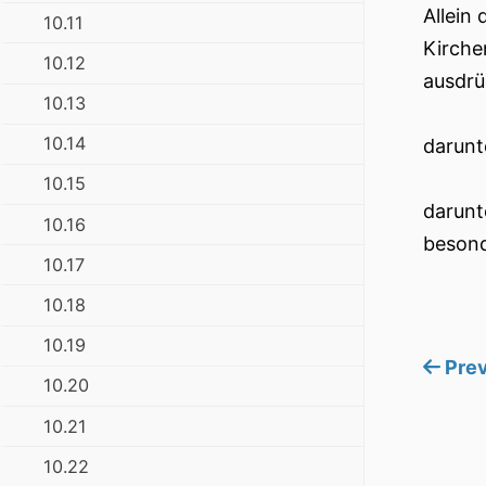
Allein
10.11
Kirche
10.12
ausdrü
10.13
10.14
darunt
10.15
darunt
10.16
besond
10.17
10.18
10.19
Prev
10.20
10.21
10.22