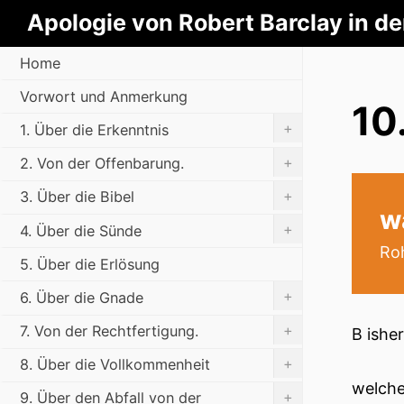
Apologie von Robert Barclay in d
Home
Vorwort und Anmerkung
10
+
1. Über die Erkenntnis
+
2. Von der Offenbarung.
+
3. Über die Bibel
w
+
4. Über die Sünde
Roh
5. Über die Erlösung
+
6. Über die Gnade
+
7. Von der Rechtfertigung.
B ishe
+
8. Über die Vollkommenheit
welche
+
9. Über den Abfall von der