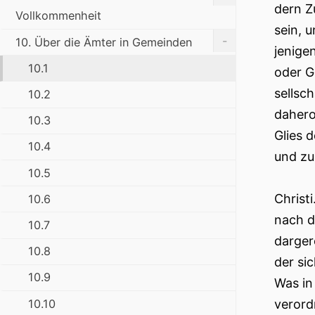
dern Z
Vollkommenheit
sein, 
-
10. Über die Ämter in Gemeinden
jenigen
10.1
oder G
sellsc
10.2
dahero
10.3
Glies 
10.4
und zu 
10.5
Christ
10.6
nach d
10.7
darger
10.8
der si
10.9
Was in
10.10
verord