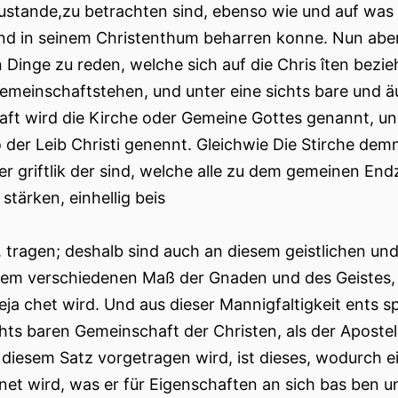
ustande,zu betrachten sind, ebenso wie und auf was W
und in seinem Christenthum beharren konne. Nun abe
 Dinge zu reden, welche sich auf die Chris îten bezieh
emeinschaftstehen, und unter eine sichts bare und 
haft wird die Kirche oder Gemeine Gottes genannt, und
 der Leib Christi genennt. Gleichwie Die Stirche de
der griftlik der sind, welche alle zu dem gemeinen En
stärken, einhellig beis
i. tragen; deshalb sind auch an diesem geistlichen un
em verschiedenen Maß der Gnaden und des Geistes, s
eja chet wird. Und aus dieser Mannigfaltigkeit ents s
chts baren Gemeinschaft der Christen, als der Apostel,
 diesem Satz vorgetragen wird, ist dieses, wodurch 
net wird, was er für Eigenschaften an sich bas ben un