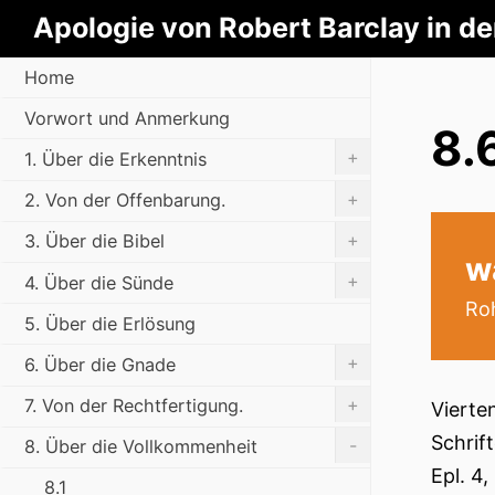
Apologie von Robert Barclay in d
Home
Vorwort und Anmerkung
8.
+
1. Über die Erkenntnis
+
2. Von der Offenbarung.
+
3. Über die Bibel
w
+
4. Über die Sünde
Roh
5. Über die Erlösung
+
6. Über die Gnade
+
7. Von der Rechtfertigung.
Vierte
Schrif
-
8. Über die Vollkommenheit
Epl. 4,
8.1