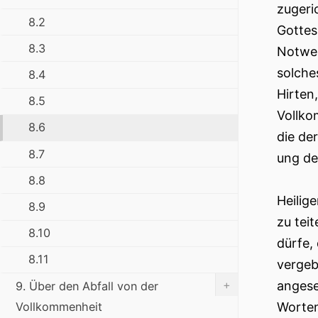
zugeri
8.2
Gottes
8.3
Notwen
solche
8.4
Hirten
8.5
Vollko
8.6
die de
8.7
ung de
8.8
Heilig
8.9
zu tei
8.10
dürfe,
8.11
vergeb
+
angese
9. Über den Abfall von der
Vollkommenheit
Worten