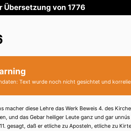
er Übersetzung von 1776
6
arning
daten: Text wurde noch nicht gesichtet und korrelie
ns macher diese Lehre das Werk Beweis 4. des Kirchen-
ten, und das Gebar heiliger Leute ganz und gar unnús u
 11. gesagt, daß er etliche zu Aposteln, etliche zu Kir