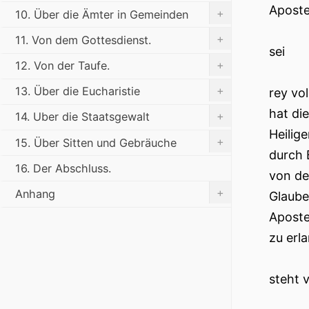
Aposte
+
10. Über die Ämter in Gemeinden
+
11. Von dem Gottesdienst.
sei
+
12. Von der Taufe.
+
13. Über die Eucharistie
rey vo
hat di
+
14. Uber die Staatsgewalt
Heilig
+
15. Über Sitten und Gebräuche
durch 
16. Der Abschluss.
von de
+
Anhang
Glaube
Aposte
zu erl
steht 