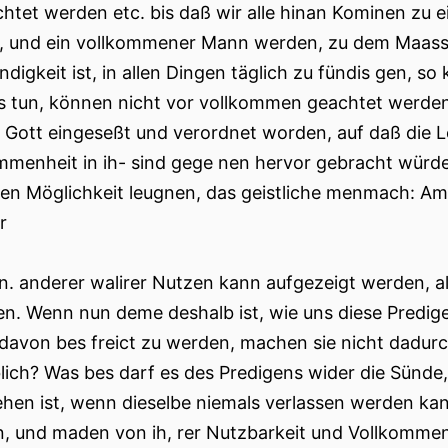
chtet werden etc. bis daß wir alle hinan Kominen zu 
, und ein vollkommener Mann werden, zu dem Maasse 
digkeit ist, in allen Dingen täglich zu fündis gen, s
s tun, können nicht vor vollkommen geachtet werde
, Gott eingeseßt und verordnet worden, auf daß die L
mmenheit in ih- sind gege nen hervor gebracht würde, s
ren Möglichkeit leugnen, das geistliche menmach: A
r
en. anderer walirer Nutzen kann aufgezeigt werden, al
ten. Wenn nun deme deshalb ist, wie uns diese Predi
 davon bes freict zu werden, machen sie nicht dadur
lich? Was bes darf es des Predigens wider die Sünde,
hen ist, wenn dieselbe niemals verlassen werden kan
, und maden von ih, rer Nutzbarkeit und Vollkommen