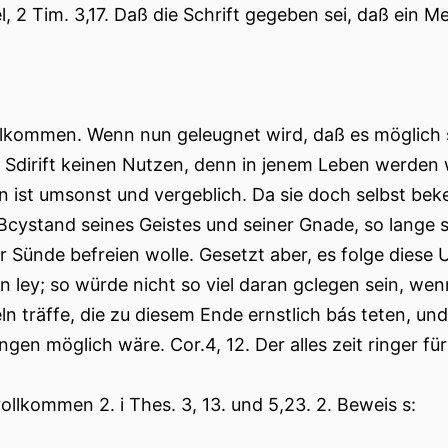
l, 2 Tim. 3,17. Daß die Schrift gegeben sei, daß ein 
llkommen. Wenn nun geleugnet wird, daß es möglich s
e Sdirift keinen Nutzen, denn in jenem Leben werden 
en ist umsonst und vergeblich. Da sie doch selbst bek
Bcystand seines Geistes und seiner Gnade, so lange si
r Sünde befreien wolle. Gesetzt aber, es folge diese
n ley; so würde nicht so viel daran gclegen sein, wenn
ln träffe, die zu diesem Ende ernstlich bás teten, und
angen möglich wäre. Cor.4, 12. Der alles zeit ringer fü
vollkommen 2. i Thes. 3, 13. und 5,23. 2. Beweis s: