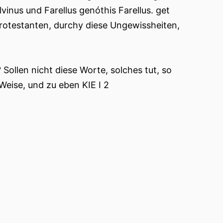
vinus und Farellus genóthis Farellus. get
e Protestanten, durchy diese Ungewissheiten,
Sollen nicht diese Worte, solches tut, so
 Weise, und zu eben KIE I 2