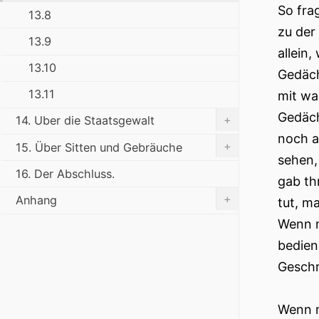
So fra
13.8
zu der
13.9
allein
13.10
Gedäch
13.11
mit wa
Gedächt
+
14. Uber die Staatsgewalt
noch a
+
15. Über Sitten und Gebräuche
sehen,
16. Der Abschluss.
gab th
+
Anhang
tut, m
Wenn n
bedien
Geschr
Wenn m