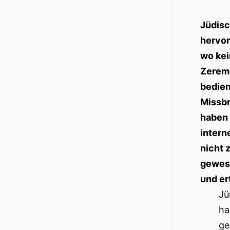
Jüdisc
hervor
wo kei
Zeremo
bedien
Missbr
haben 
intern
nicht 
gewese
und er
Jü
ha
ge