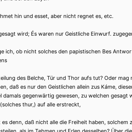
ehmet hin und esset, aber nicht regnet es, etc.
esagt wird; És waren nur Geistliche Einwurf. zugeg
ge ich, ob nicht solches den papistischen Bes Antwor
ens
teilung des Belche, Tür und Thor aufs tut? Oder mag n
ßen, daß es nur den Geistlichen allein zus Káme, diese
l damals gegenwärtig gewesen, zu welchen gesagt wo
(solches thur,) auf alle erstreckt,
es denn, daß nicht alle die Freiheit haben, solchem 
steilen, als im Tehmen und Erlen desselben? Über die