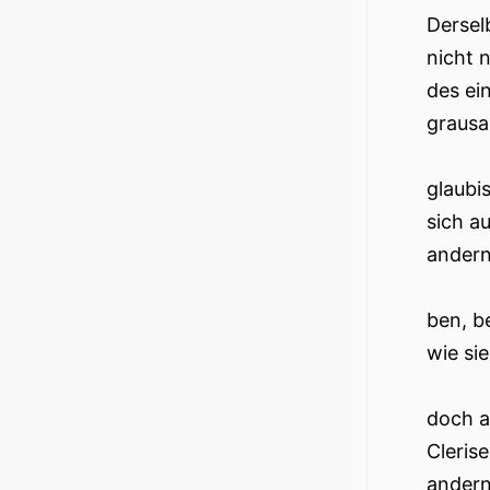
Dersel
nicht 
des ei
grausa
glaubi
sich a
andern
ben, b
wie si
doch a
Cleris
andern