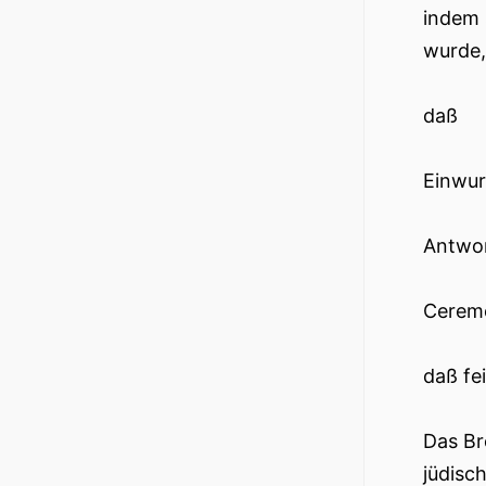
indem 
wurde,
daß
Einwur
Antwor
Cerem
daß fe
Das Br
jüdisc