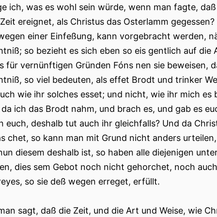
ge ich, was es wohl sein würde, wenn man fagte, daß 
 Zeit ereignet, als Christus das Osterlamm gegessen
, wegen einer Einfeßung, kann vorgebracht werden, n
tniß; so bezieht es sich eben so eis gentlich auf die 
s für vernünftigen Gründen Fóns nen sie beweisen, 
niß, so viel bedeuten, als effet Brodt und trinker Wei
uch wie ihr solches esset; und nicht, wie ihr mich e
 da ich das Brodt nahm, und brach es, und gab es e
n euch, deshalb tut auch ihr gleichfalls? Und da Chri
as chet, so kann man mit Grund nicht anders urteilen,
un diesem deshalb ist, so haben alle diejenigen unter
en, dies sem Gebot noch nicht gehorchet, noch auch 
eyes, so sie deß wegen erreget, erfüllt.
an sagt, daß die Zeit, und die Art und Weise, wie Chr