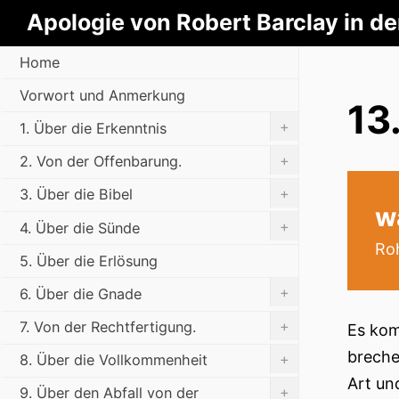
Apologie von Robert Barclay in d
Home
Vorwort und Anmerkung
13
+
1. Über die Erkenntnis
+
2. Von der Offenbarung.
+
3. Über die Bibel
w
+
4. Über die Sünde
Roh
5. Über die Erlösung
+
6. Über die Gnade
+
7. Von der Rechtfertigung.
Es kom
breche
+
8. Über die Vollkommenheit
Art un
+
9. Über den Abfall von der