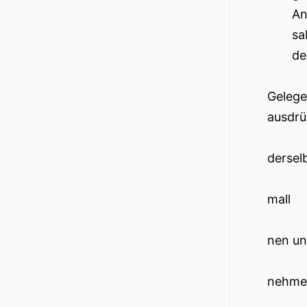
An
sa
de
Gelege
ausdrü
dersel
mall
nen un
nehme