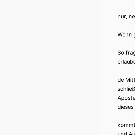
nur, n
Wenn g
So fra
erlaub
de Mit
schlie
Aposte
dieses 
kommt 
und Au