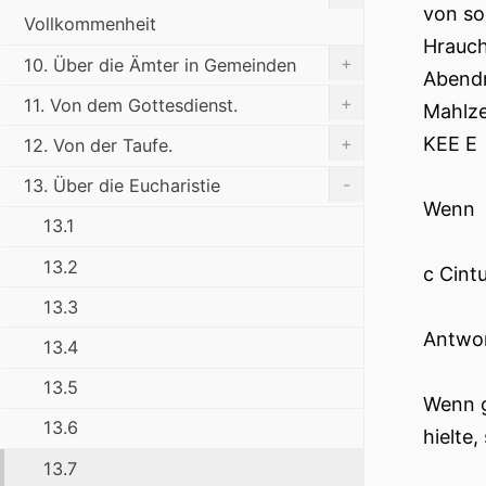
von so
Vollkommenheit
Hrauch
+
10. Über die Ämter in Gemeinden
Abendm
+
11. Von dem Gottesdienst.
Mahlze
KEE E
+
12. Von der Taufe.
-
13. Über die Eucharistie
Wenn
13.1
13.2
c Cintu
13.3
Antwor
13.4
13.5
Wenn g
13.6
hielte
13.7