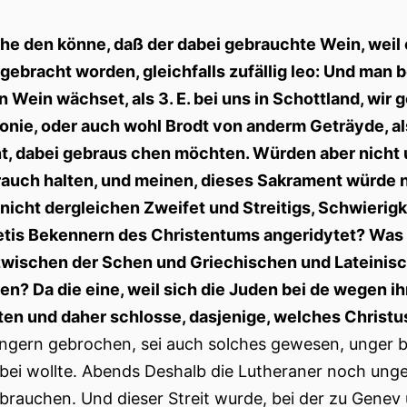
he den könne, daß der dabei gebrauchte Wein, weil e
gebracht worden, gleichfalls zufällig leo: Und man
n Wein wächset, als 3. E. bei uns in Schottland, wir
nie, oder auch wohl Brodt von anderm Geträyde, al
t, dabei gebraus chen möchten. Würden aber nicht 
auch halten, und meinen, dieses Sakrament würde n
nicht dergleichen Zweifet und Streitigs, Schwierigk
etis Bekennern des Christentums angeridytet? Was f
zwischen der Schen und Griechischen und Lateinisc
n? Da die eine, weil sich die Juden bei de wegen 
ten und daher schlosse, dasjenige, welches Christ
ngern gebrochen, sei auch solches gewesen, unger be
bei wollte. Abends Deshalb die Lutheraner noch unge
brauchen. Und dieser Streit wurde, bei der zu Gene