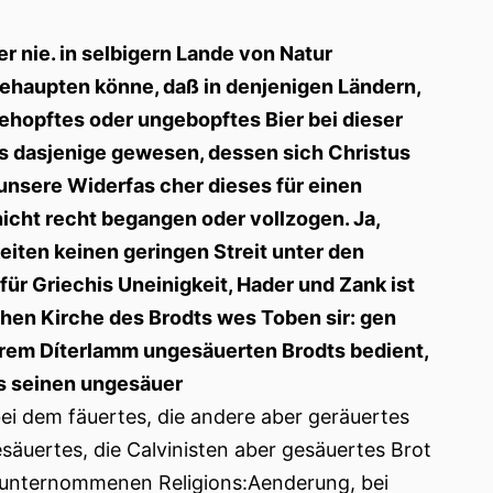
r nie. in selbigern Lande von Natur
 behaupten könne, daß in denjenigen Ländern,
 gehopftes oder ungebopftes Bier bei dieser
s dasjenige gewesen, dessen sich Christus
unsere Widerfas cher dieses für einen
icht recht begangen oder vollzogen. Ja,
eiten keinen geringen Streit unter den
ür Griechis Uneinigkeit, Hader und Zank ist
hen Kirche des Brodts wes Toben sir: gen
ihrem Díterlamm ungesäuerten Brodts bedient,
us seinen ungesäuer
i dem fäuertes, die andere aber geräuertes
säuertes, die Calvinisten aber gesäuertes Brot
v unternommenen Religions:Aenderung, bei