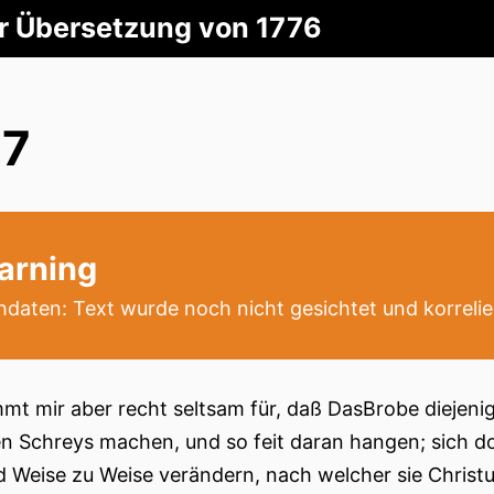
er Übersetzung von 1776
.7
arning
daten: Text wurde noch nicht gesichtet und korrelie
mt mir aber recht seltsam für, daß DasBrobe diejeni
n Schreys machen, und so feit daran hangen; sich do
d Weise zu Weise verändern, nach welcher sie Christ