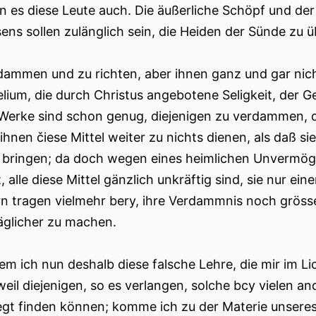
 es diese Leute auch. Die äußerliche Schöpf und der
ens sollen zulänglich sein, die Heiden der Sünde zu 
dammen und zu richten, aber ihnen ganz und gar nicht 
lium, die durch Christus angebotene Seligkeit, der 
Werke sind schon genug, diejenigen zu verdammen, di
ihnen čiese Mittel weiter zu nichts dienen, als daß s
 bringen; da doch wegen eines heimlichen Unvermöge
 alle diese Mittel gänzlich unkräftig sind, sie nur ein
n tragen vielmehr bery, ihre Verdammnis noch grösser
äglicher zu machen.
m ich nun deshalb diese falsche Lehre, die mir im L
weil diejenigen, so es verlangen, solche bcy vielen a
egt finden können; komme ich zu der Materie unseres 