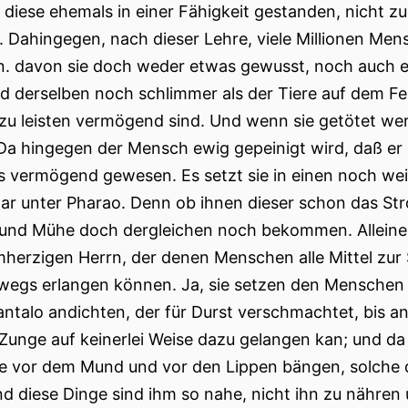
diese ehemals in einer Fähigkeit gestanden, nicht zu 
. Dahingegen, nach dieser Lehre, viele Millionen M
. davon sie doch weder etwas gewusst, noch auch 
d derselben noch schlimmer als der Tiere auf dem Fel
e zu leisten vermögend sind. Und wenn sie getötet we
Da hingegen der Mensch ewig gepeinigt wird, daß er 
s vermögend gewesen. Es setzt sie in einen noch weit
war unter Pharao. Denn ob ihnen dieser schon das Stro
 und Mühe doch dergleichen noch bekommen. Alleine
herzigen Herrn, der denen Menschen alle Mittel zur Se
wegs erlangen können. Ja, sie setzen den Menschen 
ntalo andichten, der für Durst verschmachtet, bis a
 Zunge auf keinerlei Weise dazu gelangen kan; und da
e vor dem Mund und vor den Lippen bängen, solche 
nd diese Dinge sind ihm so nahe, nicht ihn zu nähren