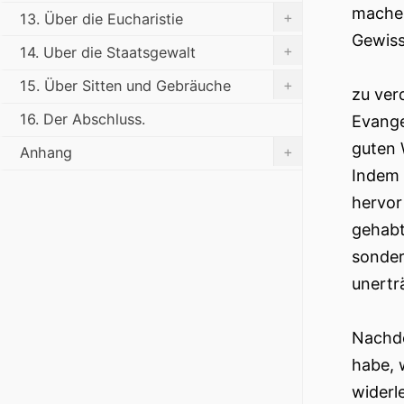
machen
+
13. Über die Eucharistie
Gewiss
+
14. Uber die Staatsgewalt
+
15. Über Sitten und Gebräuche
zu ver
16. Der Abschluss.
Evange
guten 
+
Anhang
Indem 
hervor
gehabt,
sonder
unertr
Nachde
habe, 
widerl