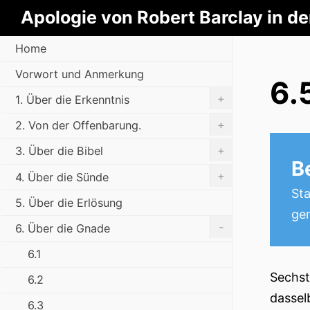
Apologie von Robert Barclay in d
Home
Vorwort und Anmerkung
6.
+
1. Über die Erkenntnis
+
2. Von der Offenbarung.
+
3. Über die Bibel
B
+
4. Über die Sünde
Sta
5. Über die Erlösung
ge
-
6. Über die Gnade
6.1
Sechst
6.2
dassel
6.3