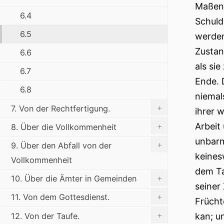
Maßen 
6.4
Schuld
6.5
werden
Zustan
6.6
als si
6.7
Ende. 
6.8
niemal
+
7. Von der Rechtfertigung.
ihrer 
Arbeit
+
8. Über die Vollkommenheit
unbarm
+
9. Über den Abfall von der
keines
Vollkommenheit
dem Ta
+
10. Über die Ämter in Gemeinden
seiner
+
11. Von dem Gottesdienst.
Frücht
+
12. Von der Taufe.
kan; u