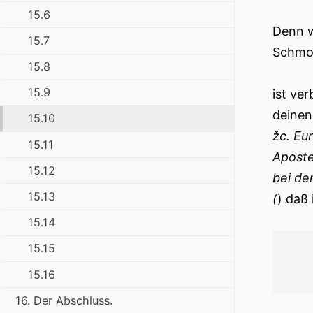
15.6
Denn w
15.7
Schmo
15.8
15.9
ist ver
deinen
15.10
žc. Eu
15.11
Aposte
15.12
bei de
15.13
(
) daß 
15.14
15.15
15.16
16. Der Abschluss.