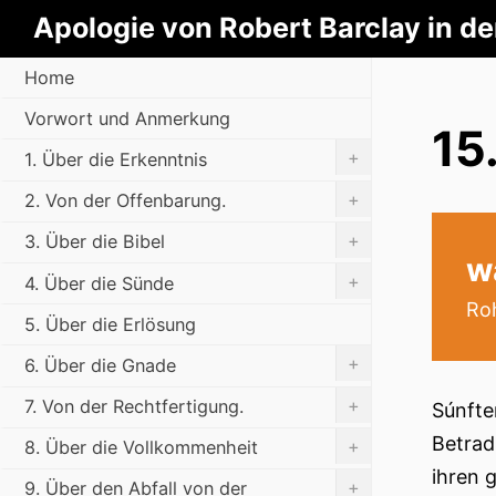
Apologie von Robert Barclay in d
Home
Vorwort und Anmerkung
15
+
1. Über die Erkenntnis
+
2. Von der Offenbarung.
+
3. Über die Bibel
w
+
4. Über die Sünde
Roh
5. Über die Erlösung
+
6. Über die Gnade
+
7. Von der Rechtfertigung.
Súnfte
Betrad
+
8. Über die Vollkommenheit
ihren 
+
9. Über den Abfall von der