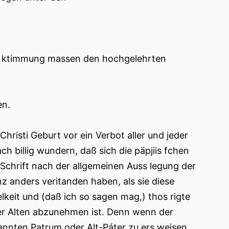
ys ktimmung massen den hochgelehrten
en.
hristi Geburt vor ein Verbot aller und jeder
illig wundern, daß sich die päpjiis fchen
. Schrift nach der allgemeinen Auss legung der
anz anders veritanden haben, als sie diese
lkeit und (daß ich so sagen mag,) thos rigte
er Alten abzunehmen ist. Denn wenn der
annten Patrum oder Alt-Páter zu ers weisen