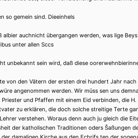
en so gemein sind. Dieeinhels
 albier auchnicht übergangen werden, was lige Be
ibus unter allen Sccs
cht unbekannt sein wird, daß diese oorerwehnbierinn
te von den Vätern der ersten drei hundert Jahr nach C
würe angenommen werden. Wir müss sen uns demnach b
, Priester und Pfaffen mit einem Eid verbinden, die H
ltvater zu erklären, die doch solche streitige Terte g
Lehrer verstehen. Woraus denn auch ju gleich die Eite
heit der katholischen Traditionen oders Šaßungen d
 der damaligen Kirche aus den Echrifs ten der sogen