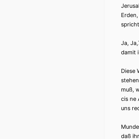
Jerusa
Erden,
sprich
Ja, Ja
damit i
Diese 
stehen
muß, w
cis ne
uns re
Munde 
daß ihr