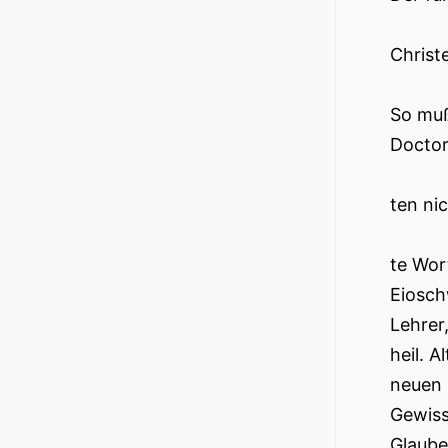
Christ
So muß
Doctor
ten ni
te Wor
Eiosch
Lehrer
heil. A
neuen 
Gewiss
Glaube