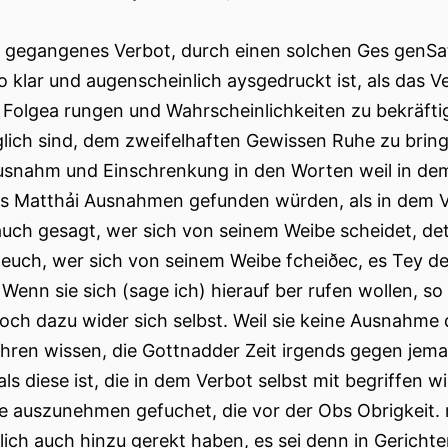
gegangenes Verbot, durch einen solchen Ges genSat
o klar und augenscheinlich aysgedruckt ist, als das Ve
 Folgea rungen und Wahrscheinlichkeiten zu bekräfti
glich sind, dem zweifelhaften Gewissen Ruhe zu brin
usnahm und Einschrenkung in den Worten weil in dem
ls Matthải Ausnahmen gefunden würden, als in dem V
 auch gesagt, wer sich von seinem Weibe scheidet, det 
 euch, wer sich von seinem Weibe fcheiðec, es Tey d
. Wenn sie sich (sage ich) hierauf ber rufen wollen, s
och dazu wider sich selbst. Weil sie keine Ausnahme
hren wissen, die Gottnadder Zeit irgends gegen jem
 als diese ist, die in dem Verbot selbst mit begriffen
de auszunehmen gefuchet, die vor der Obs Obrigkeit. r
lich auch hinzu gerekt haben, es sei denn in Gerichte