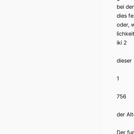
bei de
dies f
oder, 
lichke
iki 2
dieser
1
756
der Al
Der fu