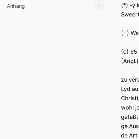
(*) -ý 
+
Anhang
Sweert
(+) Was
(0) 65
(Angl.)
zu ver
Lyd au
Christ
wohl j
gefaßt
ge Aus
de Art