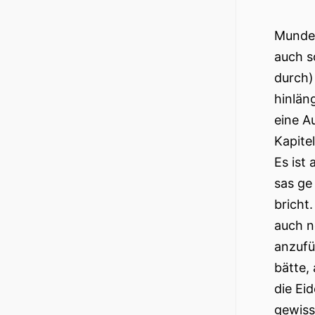
Munde 
auch s
durch)
hinlän
eine A
Kapite
Es ist
sas ge
bricht
auch n
anzufü
bätte,
die Ei
gewiss