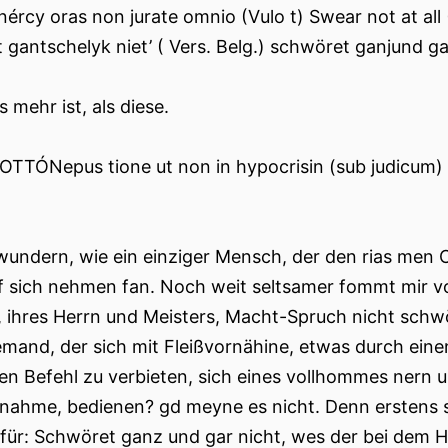
inércy oras non jurate omnio (Vulo t) Swear not at all
 gantschelyk niet’ ( Vers. Belg.) schwöret ganjund ga
 mehr ist, als diese.
 OTTÓNepus tione ut non in hypocrisin (sub judicum) d
wundern, wie ein einziger Mensch, der den rias men 
f sich nehmen fan. Noch weit seltsamer fommt mir vo
i, ihres Herrn und Meisters, Macht-Spruch nicht sch
emand, der sich mit Fleißvornähine, etwas durch eine
en Befehl zu verbieten, sich eines vollhommes nern u
nahme, bedienen? gd meyne es nicht. Denn erstens st
 für: Schwöret ganz und gar nicht, wes der bei dem H