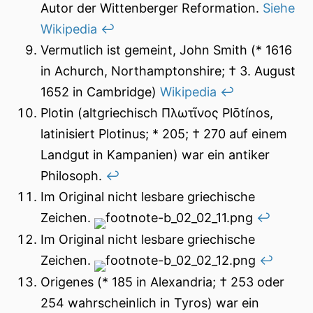
Autor der Wittenberger Reformation.
Siehe
Wikipedia
↩︎
Vermutlich ist gemeint, John Smith (* 1616
in Achurch, Northamptonshire; † 3. August
1652 in Cambridge)
Wikipedia
↩︎
Plotin (altgriechisch Πλωτῖνος Plōtínos,
latinisiert Plotinus; * 205; † 270 auf einem
Landgut in Kampanien) war ein antiker
Philosoph.
↩︎
Im Original nicht lesbare griechische
Zeichen.
↩︎
Im Original nicht lesbare griechische
Zeichen.
↩︎
Origenes (* 185 in Alexandria; † 253 oder
254 wahrscheinlich in Tyros) war ein