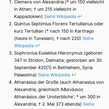
Clemens von Alexandria (* um 150 vielleicht
in Athen; † um 215 vielleicht in
Kappadokien)
Siehe Wikipedia
↩︎
Quintus Septimius Florens Tertullianus oder
kurz Tertullian (* nach 150 in Karthago
(heute in Tunesien); † nach 220)
Siehe
Wikipedia
↩︎
Sophronius Eusebius Hieronymus (geboren
347 in Stridon, Dalmatia; gestorben am 30.
September 420[1] in Bethlehem, Syria
Palaestina)
Siehe Wikipedia
↩︎
Athanasius der Große (auch Athanasius von
Alexandria, griechisch Ἀϑανάσιος
Athanásios ‚der Unsterbliche‘; * um 300 in
Alexandria; † 2. Mai 373 ebenda)
Siehe